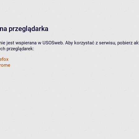
na przeglądarka
nie jest wspierana w USOSweb. Aby korzystać z serwisu, pobierz ak
ych przeglądarek:
refox
hrome