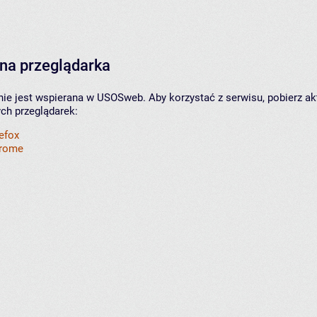
na przeglądarka
nie jest wspierana w USOSweb. Aby korzystać z serwisu, pobierz ak
ych przeglądarek:
refox
hrome