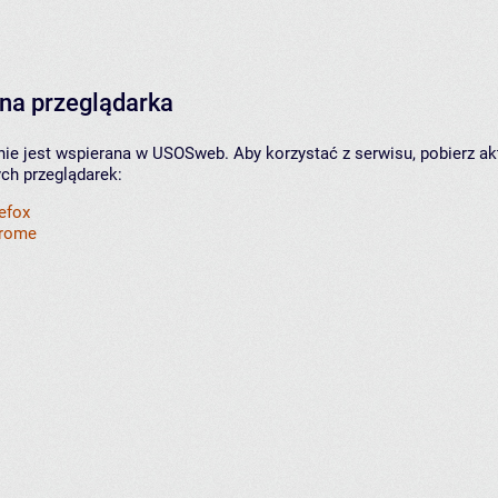
na przeglądarka
nie jest wspierana w USOSweb. Aby korzystać z serwisu, pobierz ak
ych przeglądarek:
refox
hrome