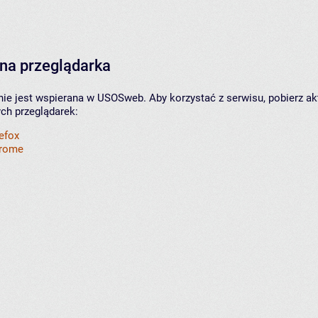
na przeglądarka
nie jest wspierana w USOSweb. Aby korzystać z serwisu, pobierz ak
ych przeglądarek:
refox
hrome