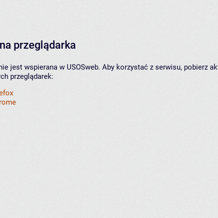
na przeglądarka
nie jest wspierana w USOSweb. Aby korzystać z serwisu, pobierz ak
ych przeglądarek:
refox
hrome