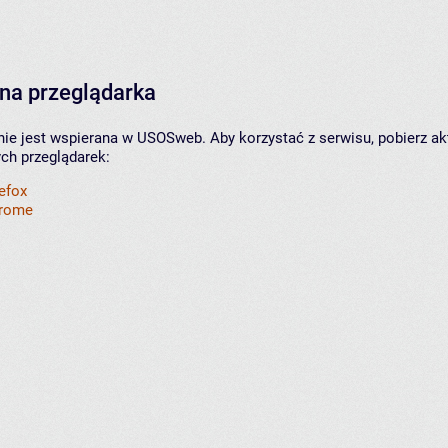
na przeglądarka
nie jest wspierana w USOSweb. Aby korzystać z serwisu, pobierz ak
ych przeglądarek:
refox
hrome