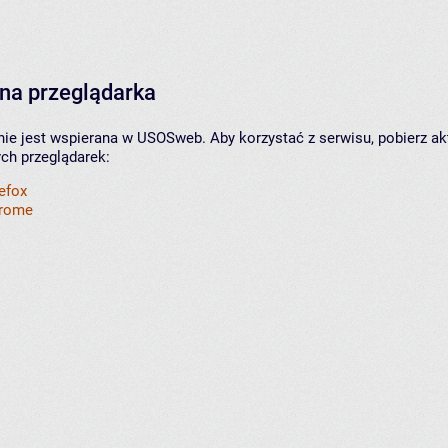
na przeglądarka
nie jest wspierana w USOSweb. Aby korzystać z serwisu, pobierz ak
ych przeglądarek:
refox
hrome