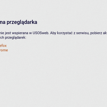
na przeglądarka
nie jest wspierana w USOSweb. Aby korzystać z serwisu, pobierz ak
ych przeglądarek:
refox
hrome