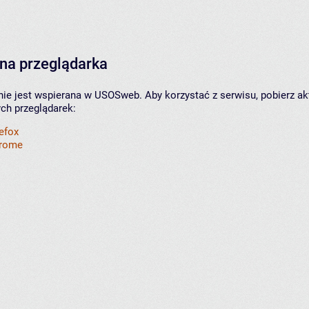
na przeglądarka
nie jest wspierana w USOSweb. Aby korzystać z serwisu, pobierz ak
ych przeglądarek:
refox
hrome