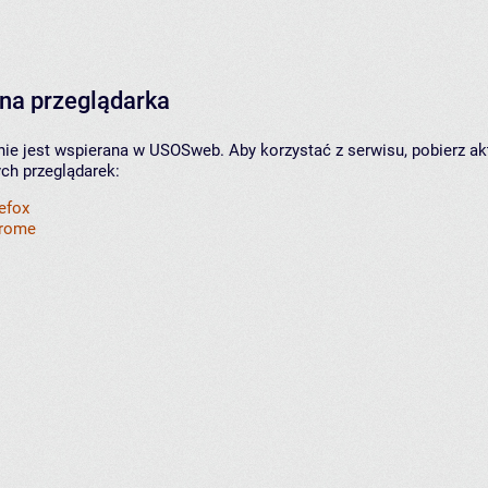
na przeglądarka
nie jest wspierana w USOSweb. Aby korzystać z serwisu, pobierz ak
ych przeglądarek:
refox
hrome