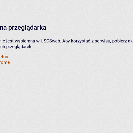
na przeglądarka
nie jest wspierana w USOSweb. Aby korzystać z serwisu, pobierz ak
ych przeglądarek:
refox
hrome