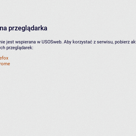
na przeglądarka
nie jest wspierana w USOSweb. Aby korzystać z serwisu, pobierz ak
ych przeglądarek:
refox
hrome