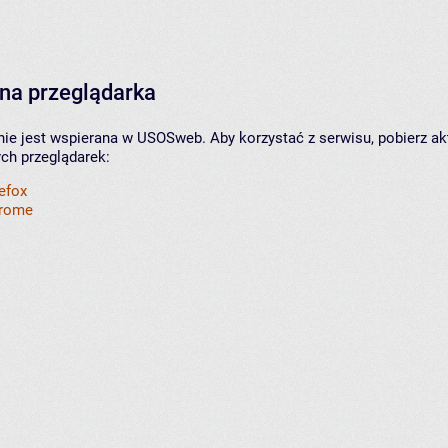
na przeglądarka
nie jest wspierana w USOSweb. Aby korzystać z serwisu, pobierz ak
ych przeglądarek:
refox
hrome