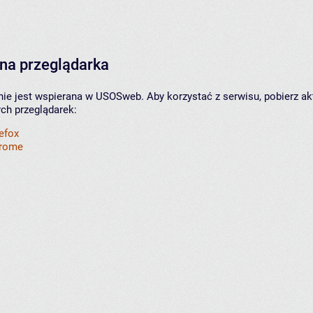
na przeglądarka
nie jest wspierana w USOSweb. Aby korzystać z serwisu, pobierz ak
ych przeglądarek:
refox
hrome