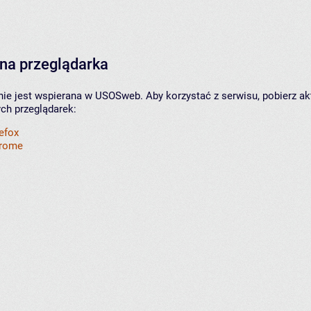
na przeglądarka
nie jest wspierana w USOSweb. Aby korzystać z serwisu, pobierz ak
ych przeglądarek:
refox
hrome