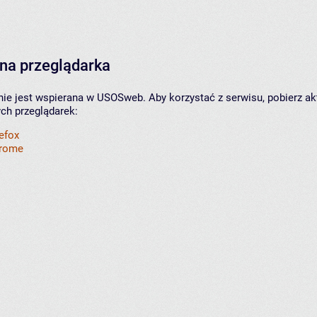
na przeglądarka
nie jest wspierana w USOSweb. Aby korzystać z serwisu, pobierz ak
ych przeglądarek:
refox
hrome