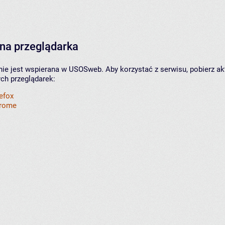
na przeglądarka
nie jest wspierana w USOSweb. Aby korzystać z serwisu, pobierz ak
ych przeglądarek:
refox
hrome