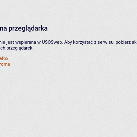
na przeglądarka
nie jest wspierana w USOSweb. Aby korzystać z serwisu, pobierz ak
ych przeglądarek:
refox
hrome