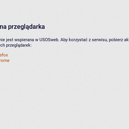
na przeglądarka
nie jest wspierana w USOSweb. Aby korzystać z serwisu, pobierz ak
ych przeglądarek:
refox
hrome