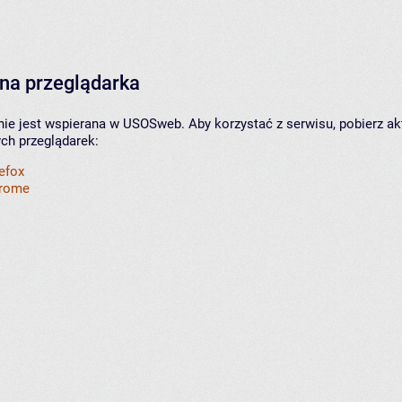
na przeglądarka
nie jest wspierana w USOSweb. Aby korzystać z serwisu, pobierz ak
ych przeglądarek:
refox
hrome