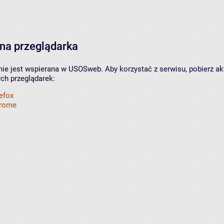
na przeglądarka
nie jest wspierana w USOSweb. Aby korzystać z serwisu, pobierz ak
ych przeglądarek:
refox
hrome