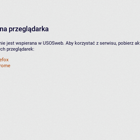
na przeglądarka
nie jest wspierana w USOSweb. Aby korzystać z serwisu, pobierz ak
ych przeglądarek:
refox
hrome