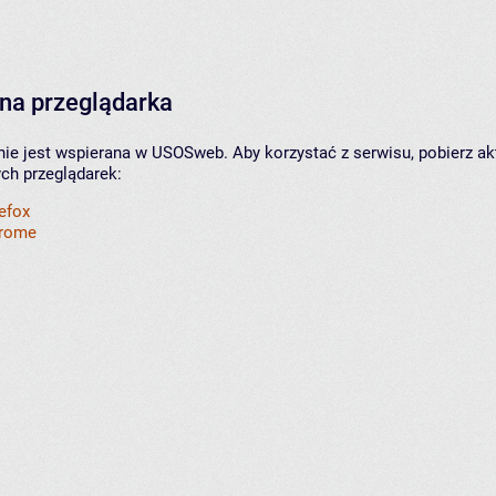
na przeglądarka
nie jest wspierana w USOSweb. Aby korzystać z serwisu, pobierz ak
ych przeglądarek:
refox
hrome