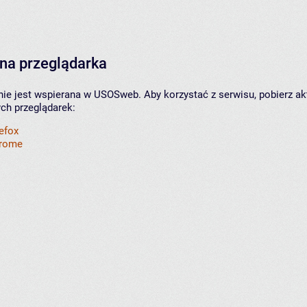
na przeglądarka
nie jest wspierana w USOSweb. Aby korzystać z serwisu, pobierz ak
ych przeglądarek:
refox
hrome