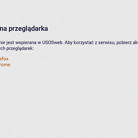
na przeglądarka
nie jest wspierana w USOSweb. Aby korzystać z serwisu, pobierz ak
ych przeglądarek:
refox
hrome