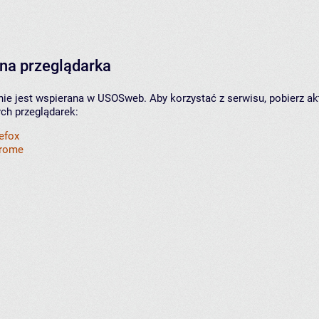
na przeglądarka
nie jest wspierana w USOSweb. Aby korzystać z serwisu, pobierz ak
ych przeglądarek:
refox
hrome