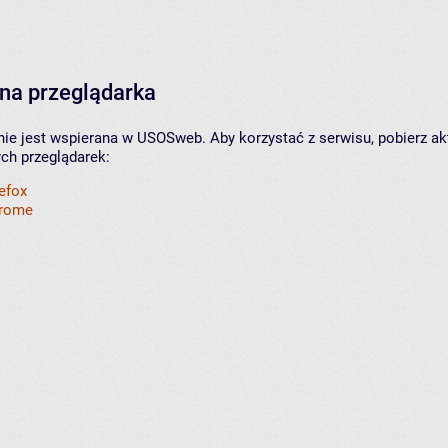
na przeglądarka
nie jest wspierana w USOSweb. Aby korzystać z serwisu, pobierz ak
ych przeglądarek:
refox
hrome