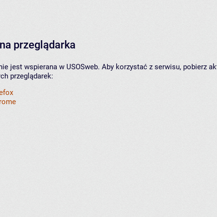
na przeglądarka
nie jest wspierana w USOSweb. Aby korzystać z serwisu, pobierz ak
ych przeglądarek:
refox
hrome