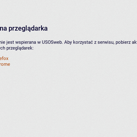
na przeglądarka
nie jest wspierana w USOSweb. Aby korzystać z serwisu, pobierz ak
ych przeglądarek:
refox
hrome