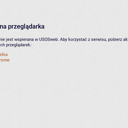
na przeglądarka
nie jest wspierana w USOSweb. Aby korzystać z serwisu, pobierz ak
ych przeglądarek:
refox
hrome