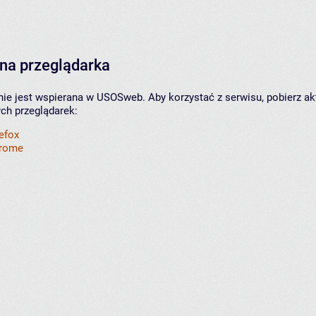
na przeglądarka
nie jest wspierana w USOSweb. Aby korzystać z serwisu, pobierz ak
ych przeglądarek:
refox
hrome