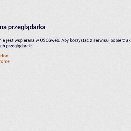
na przeglądarka
nie jest wspierana w USOSweb. Aby korzystać z serwisu, pobierz ak
ych przeglądarek:
refox
hrome