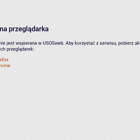
na przeglądarka
nie jest wspierana w USOSweb. Aby korzystać z serwisu, pobierz ak
ych przeglądarek:
refox
hrome