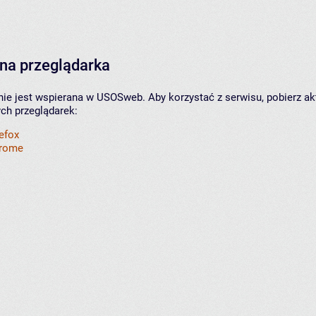
na przeglądarka
nie jest wspierana w USOSweb. Aby korzystać z serwisu, pobierz ak
ych przeglądarek:
refox
hrome