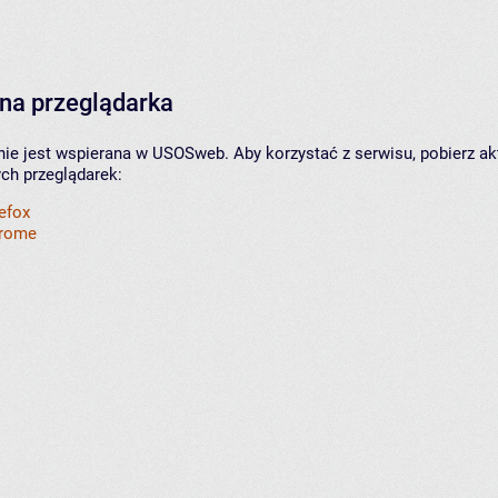
na przeglądarka
nie jest wspierana w USOSweb. Aby korzystać z serwisu, pobierz ak
ych przeglądarek:
refox
hrome