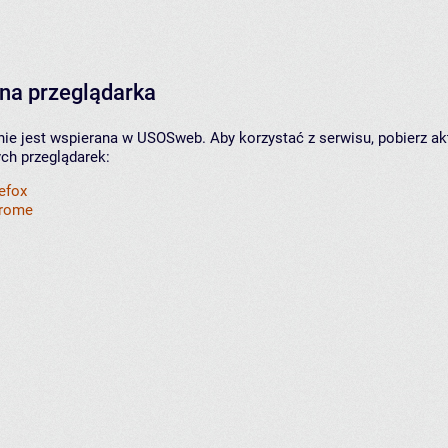
na przeglądarka
nie jest wspierana w USOSweb. Aby korzystać z serwisu, pobierz ak
ych przeglądarek:
refox
hrome