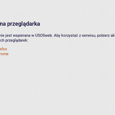
na przeglądarka
nie jest wspierana w USOSweb. Aby korzystać z serwisu, pobierz ak
ych przeglądarek:
refox
hrome