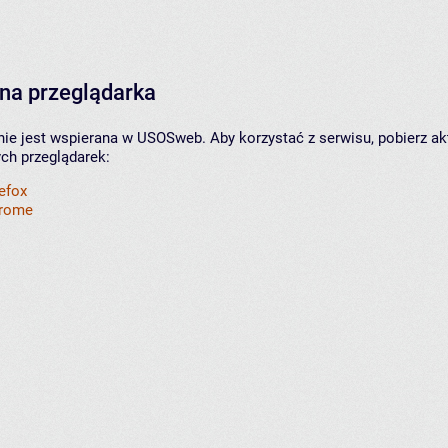
na przeglądarka
nie jest wspierana w USOSweb. Aby korzystać z serwisu, pobierz ak
ych przeglądarek:
refox
hrome