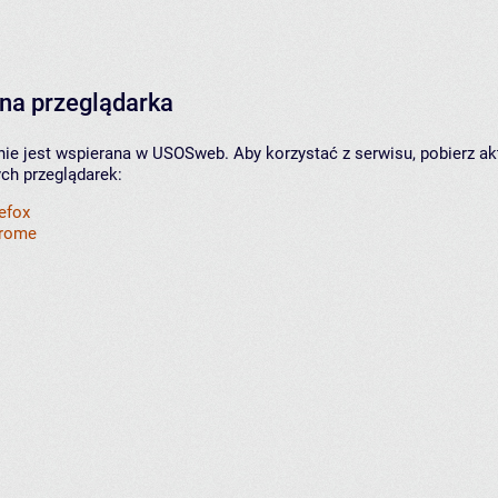
na przeglądarka
nie jest wspierana w USOSweb. Aby korzystać z serwisu, pobierz ak
ych przeglądarek:
refox
hrome