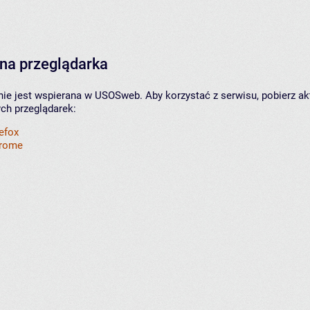
na przeglądarka
nie jest wspierana w USOSweb. Aby korzystać z serwisu, pobierz ak
ych przeglądarek:
refox
hrome