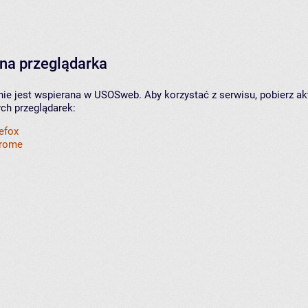
na przeglądarka
nie jest wspierana w USOSweb. Aby korzystać z serwisu, pobierz ak
ych przeglądarek:
refox
hrome