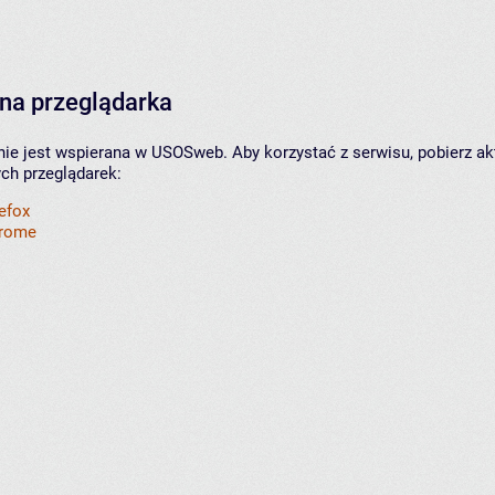
na przeglądarka
nie jest wspierana w USOSweb. Aby korzystać z serwisu, pobierz ak
ych przeglądarek:
refox
hrome