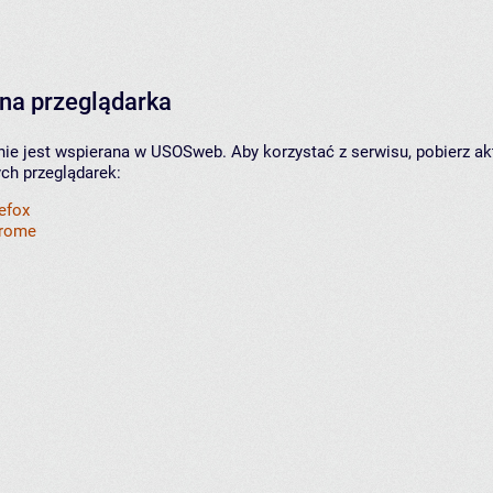
na przeglądarka
nie jest wspierana w USOSweb. Aby korzystać z serwisu, pobierz ak
ych przeglądarek:
refox
hrome