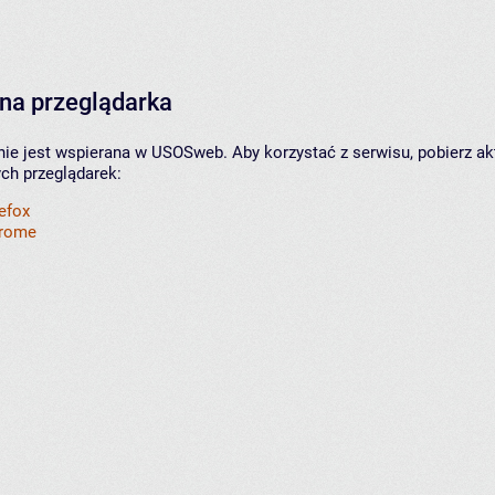
na przeglądarka
nie jest wspierana w USOSweb. Aby korzystać z serwisu, pobierz ak
ych przeglądarek:
refox
hrome