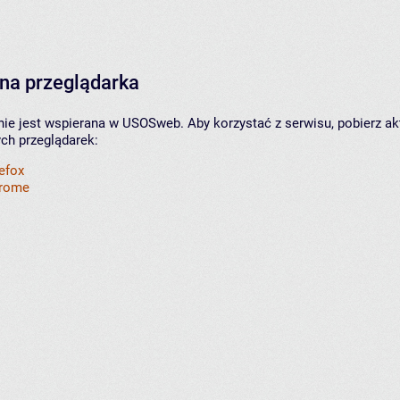
na przeglądarka
nie jest wspierana w USOSweb. Aby korzystać z serwisu, pobierz ak
ych przeglądarek:
refox
hrome