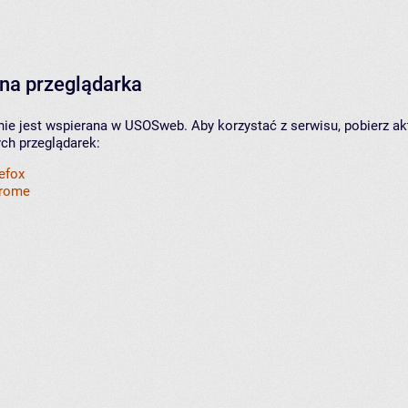
na przeglądarka
nie jest wspierana w USOSweb. Aby korzystać z serwisu, pobierz ak
ych przeglądarek:
refox
hrome