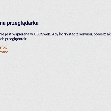
na przeglądarka
nie jest wspierana w USOSweb. Aby korzystać z serwisu, pobierz ak
ych przeglądarek:
refox
hrome