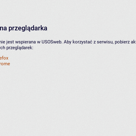
na przeglądarka
nie jest wspierana w USOSweb. Aby korzystać z serwisu, pobierz ak
ych przeglądarek:
refox
hrome