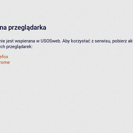
na przeglądarka
nie jest wspierana w USOSweb. Aby korzystać z serwisu, pobierz ak
ych przeglądarek:
refox
hrome