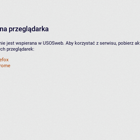
na przeglądarka
nie jest wspierana w USOSweb. Aby korzystać z serwisu, pobierz ak
ych przeglądarek:
refox
hrome